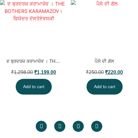
ਦ ਬ੍ਰਦਰਜ਼ ਕਰਾਮਾਜ਼ੋਵ । THE BOTHERS KARAMAZOV। ਫਿਯੋਦਰ ਦੋਸਤੋਏਵਸਕੀ
ਪੈਸੇ ਦੀ ਗੱਲ
₹
1,298.00
₹
1,199.00
₹
250.00
₹
220.00
Add to cart
Add to cart